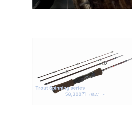
Trout Spinning series
58,300円
（税込） ～