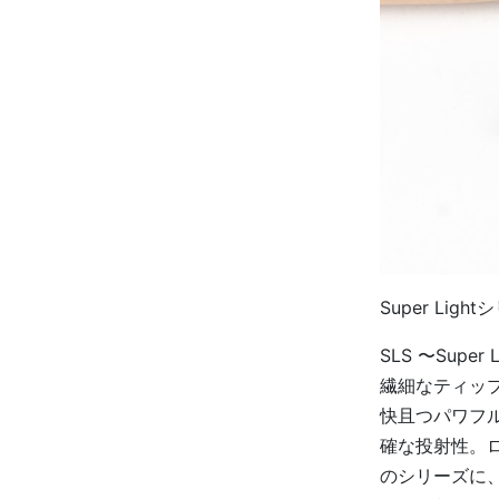
Super Li
SLS 〜Super L
繊細なティッ
快且つパワフ
確な投射性。
のシリーズに、