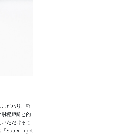
にこだわり、軽
い射程距離と的
足いただけるこ
er Light