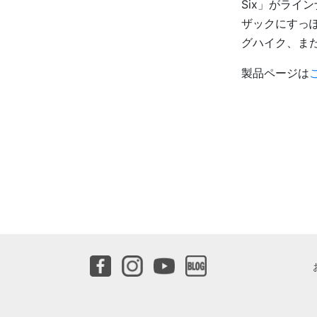
Six」がライ
ザックにすっ
グハイク、ま
製品ページは